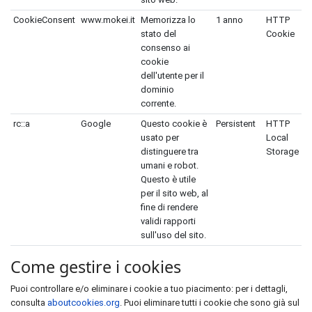
CookieConsent
www.mokei.it
Memorizza lo
1 anno
HTTP
stato del
Cookie
consenso ai
cookie
dell'utente per il
dominio
corrente.
rc::a
Google
Questo cookie è
Persistent
HTTP
usato per
Local
distinguere tra
Storage
umani e robot.
Questo è utile
per il sito web, al
fine di rendere
validi rapporti
sull'uso del sito.
Come gestire i cookies
Puoi controllare e/o eliminare i cookie a tuo piacimento: per i dettagli,
consulta
aboutcookies.org
. Puoi eliminare tutti i cookie che sono già sul